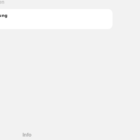
en
gung
Info