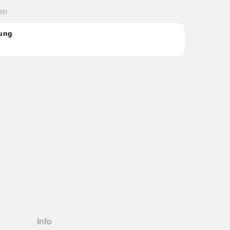
en
gung
Info