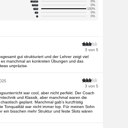
0%
0%
100%
0%
0%
3 von 5
gesamt gut strukturiert und der Lehrer zeigt viel
te es manchmal an konkreten Übungen und das
twas unpräzise.
2025
3 von 5
ngsunterricht war cool, aber nicht perfekt. Der Coach
emtechnik und Klassik, aber manchmal waren die
chaotisch geplant. Manchmal gab’s kurzfristig
e Tonqualität war nicht immer top. Für meinen Sohn
ber ein bisschen mehr Struktur und feste Slots wären