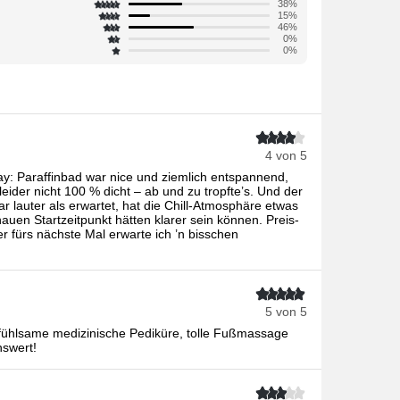
38%
15%
46%
0%
0%
4 von 5
y: Paraffinbad war nice und ziemlich entspannend,
ider nicht 100 % dicht – ab und zu tropfte’s. Und der
lauter als erwartet, hat die Chill-Atmosphäre etwas
uen Startzeitpunkt hätten klarer sein können. Preis-
r fürs nächste Mal erwarte ich ’n bisschen
5 von 5
nfühlsame medizinische Pediküre, tolle Fußmassage
nswert!