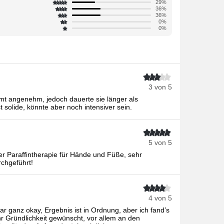
29%
36%
36%
0%
0%
3 von 5
t angenehm, jedoch dauerte sie länger als
 solide, könnte aber noch intensiver sein.
5 von 5
ler Paraffintherapie für Hände und Füße, sehr
rchgeführt!
4 von 5
ar ganz okay, Ergebnis ist in Ordnung, aber ich fand’s
r Gründlichkeit gewünscht, vor allem an den