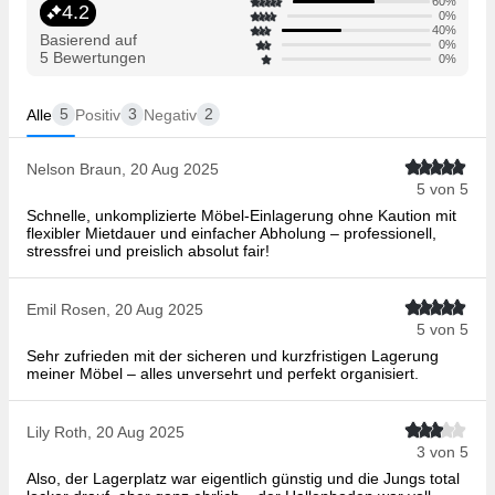
60%
4.2
0%
40%
Basierend auf
0%
5 Bewertungen
0%
5
3
2
Alle
Positiv
Negativ
Nelson Braun, 20 Aug 2025
5 von 5
Schnelle, unkomplizierte Möbel-Einlagerung ohne Kaution mit
flexibler Mietdauer und einfacher Abholung – professionell,
stressfrei und preislich absolut fair!
Emil Rosen, 20 Aug 2025
5 von 5
Sehr zufrieden mit der sicheren und kurzfristigen Lagerung
meiner Möbel – alles unversehrt und perfekt organisiert.
Lily Roth, 20 Aug 2025
3 von 5
Also, der Lagerplatz war eigentlich günstig und die Jungs total