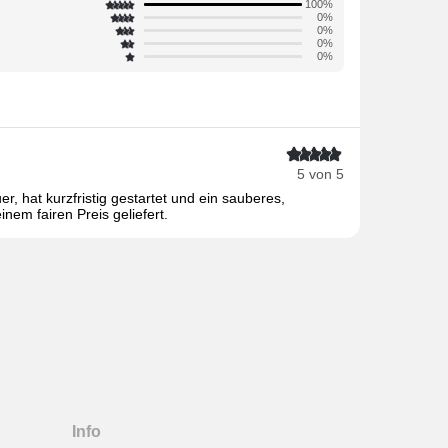
100%
0%
0%
0%
0%
5 von 5
, hat kurzfristig gestartet und ein sauberes,
inem fairen Preis geliefert.
Info