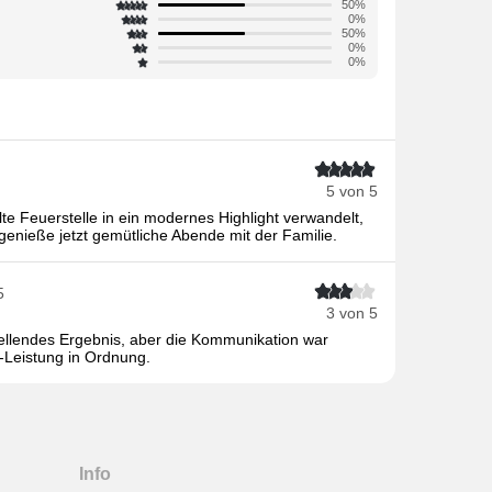
50%
0%
50%
0%
0%
5 von 5
e Feuerstelle in ein modernes Highlight verwandelt,
h genieße jetzt gemütliche Abende mit der Familie.
5
3 von 5
tellendes Ergebnis, aber die Kommunikation war
-Leistung in Ordnung.
Info