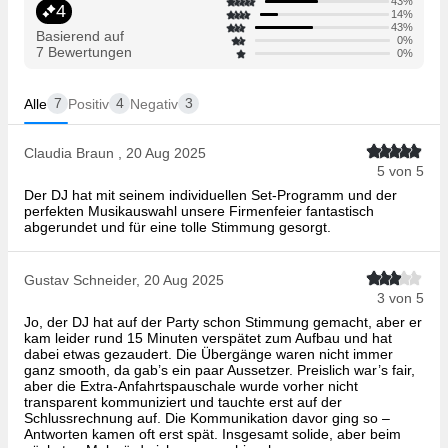
43%
4
14%
43%
Basierend auf
0%
7 Bewertungen
0%
7
4
3
Alle
Positiv
Negativ
Claudia Braun , 20 Aug 2025
5 von 5
Der DJ hat mit seinem individuellen Set-Programm und der
perfekten Musikauswahl unsere Firmenfeier fantastisch
abgerundet und für eine tolle Stimmung gesorgt.
Gustav Schneider, 20 Aug 2025
3 von 5
Jo, der DJ hat auf der Party schon Stimmung gemacht, aber er
kam leider rund 15 Minuten verspätet zum Aufbau und hat
dabei etwas gezaudert. Die Übergänge waren nicht immer
ganz smooth, da gab’s ein paar Aussetzer. Preislich war’s fair,
aber die Extra-Anfahrtspauschale wurde vorher nicht
transparent kommuniziert und tauchte erst auf der
Schlussrechnung auf. Die Kommunikation davor ging so –
Antworten kamen oft erst spät. Insgesamt solide, aber beim