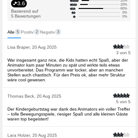
20%
3.6
20%
60%
Basierend auf
0%
5 Bewertungen
0%
5
2
3
Alle
Positiv
Negativ
Lisa Braper, 20 Aug 2025
3 von 5
War insgesamt ganz nice, die Kids hatten echt Spaß, aber der
Animator kam paar Minuten zu spät und wirkte teils etwas
unvorbereitet. Das Programm war locker, aber an manchen
Stellen auch chaotisch. Für den Preis ok, aber mehr Struktur
wäre cool gewesen.
Thomas Beck, 20 Aug 2025
5 von 5
Der Kindergeburtstag war dank des Animators ein voller Treffer
– tolle Bewegungsspiele, riesiger Spaß und alle kleinen Gäste
waren top begeistert!
Lara Holzer, 20 Aug 2025