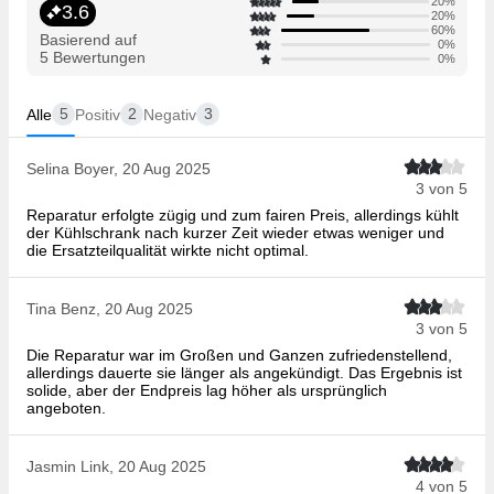
20%
3.6
20%
60%
Basierend auf
0%
5 Bewertungen
0%
5
2
3
Alle
Positiv
Negativ
Selina Boyer, 20 Aug 2025
3 von 5
Reparatur erfolgte zügig und zum fairen Preis, allerdings kühlt
der Kühlschrank nach kurzer Zeit wieder etwas weniger und
die Ersatzteilqualität wirkte nicht optimal.
Tina Benz, 20 Aug 2025
3 von 5
Die Reparatur war im Großen und Ganzen zufriedenstellend,
allerdings dauerte sie länger als angekündigt. Das Ergebnis ist
solide, aber der Endpreis lag höher als ursprünglich
angeboten.
Jasmin Link, 20 Aug 2025
4 von 5