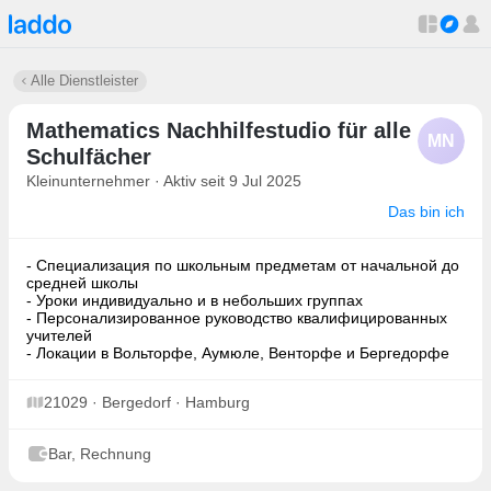
Alle Dienstleister
Mathematics Nachhilfestudio für alle
MN
Schulfächer
Kleinunternehmer · Aktiv seit 9 Jul 2025
Das bin ich
- Специализация по школьным предметам от начальной до
средней школы
- Уроки индивидуально и в небольших группах
- Персонализированное руководство квалифицированных
учителей
- Локации в Вольторфе, Аумюле, Венторфе и Бергедорфе
21029 · Bergedorf · Hamburg
Bar, Rechnung