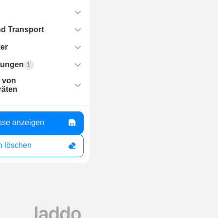
d Transport
er
tungen
1
 von
räten
sse anzeigen
 löschen