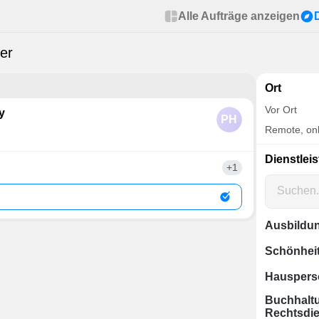
Alle Aufträge anzeigen
ter
Ort
Vor Ort
y
PH
Remote, onl
Dienstlei
+1
Ausbildu
Schönhei
Hauspers
Buchhalt
Rechtsdie